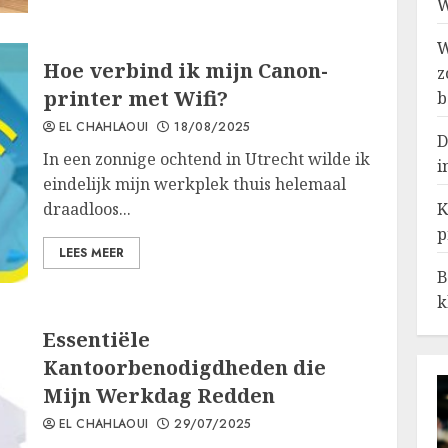
W
W
Hoe verbind ik mijn Canon-
z
printer met Wifi?
b
EL CHAHLAOUI
18/08/2025
D
In een zonnige ochtend in Utrecht wilde ik
i
eindelijk mijn werkplek thuis helemaal
draadloos...
K
p
LEES MEER
B
k
Essentiële
Kantoorbenodigdheden die
Mijn Werkdag Redden
EL CHAHLAOUI
29/07/2025