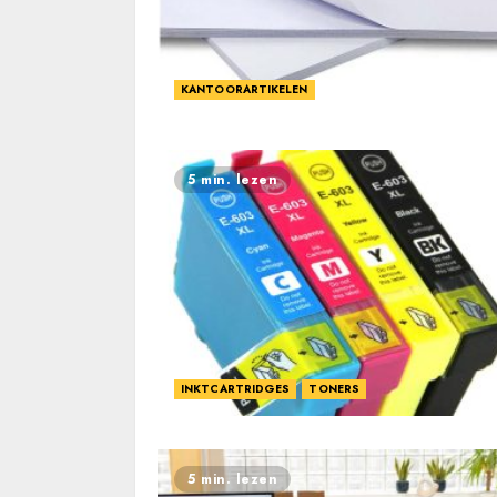
KANTOORARTIKELEN
5 min. lezen
INKTCARTRIDGES
TONERS
5 min. lezen