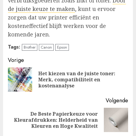
verbruiksgoederen zoals inkt of toner.
Door
de juiste keuze te maken
, kunt u ervoor
zorgen dat uw printer efficiënt en
kosteneffectief blijft werken voor de
komende jaren.
Tags:
Brother
Canon
Epson
Doorgaan
Vorige
met
Het kiezen van de juiste toner:
Vo
Merk, compatibiliteit en
lezen
ber
kostenanalyse
Volgende
De Beste Papierkeuze voor
Volgende
Kleurafdrukken: Helderheid van
bericht:
Kleuren en Hoge Kwaliteit