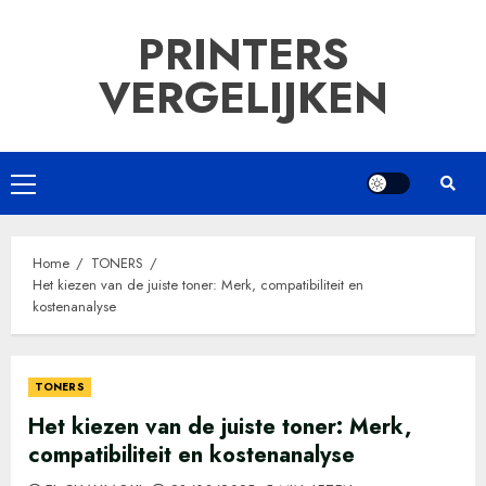
Ga
PRINTERS
naar
de
VERGELIJKEN
inhoud
Primair
menu
Home
TONERS
Het kiezen van de juiste toner: Merk, compatibiliteit en
kostenanalyse
TONERS
Het kiezen van de juiste toner: Merk,
compatibiliteit en kostenanalyse