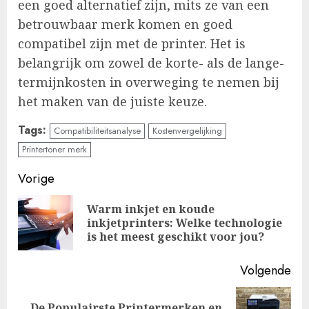
een goed alternatief zijn, mits ze van een
betrouwbaar merk komen en goed
compatibel zijn met de printer. Het is
belangrijk om zowel de korte- als de lange-
termijnkosten in overweging te nemen bij
het maken van de juiste keuze.
Tags:
Compatibiliteitsanalyse
Kostenvergelijking
Printertoner merk
Doorgaan
Vorige
met
Warm inkjet en koude
Vo
inkjetprinters: Welke technologie
lezen
ber
is het meest geschikt voor jou?
Volgende
De Populairste Printermerken en