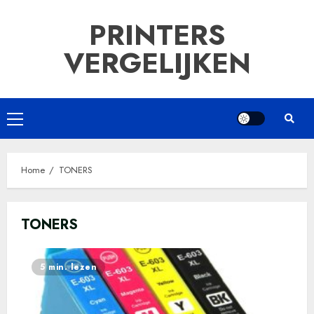
Ga
PRINTERS
naar
de
VERGELIJKEN
inhoud
Primair
menu
Home
TONERS
TONERS
5 min. lezen