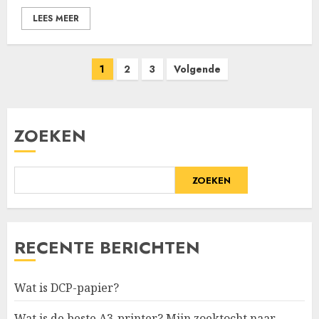
LEES MEER
Berichten
1
2
3
Volgende
paginering
ZOEKEN
ZOEKEN
RECENTE BERICHTEN
Wat is DCP-papier?
Wat is de beste A3-printer? Mijn zoektocht naar