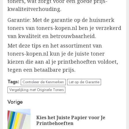
toners, wat zorgt voor een goede prijs-
kwaliteitverhouding.
Garantie: Met de garantie op de huismerk
toners van toners-kopen.nl ben je verzekerd
van kwaliteit en betrouwbaarheid.
Met deze tips en het assortiment van
toners-kopen.nl kun je de juiste toner
kiezen die aan al je printbehoeften voldoet,
tegen een betaalbare prijs.
Tags:
Controleer de Kenmerken
Let op de Garantie
Vergelijking met Originele Toners
Doorgaan
Vorige
met
Kies het Juiste Papier voor Je
Vo
lezen
Printbehoeften
ber