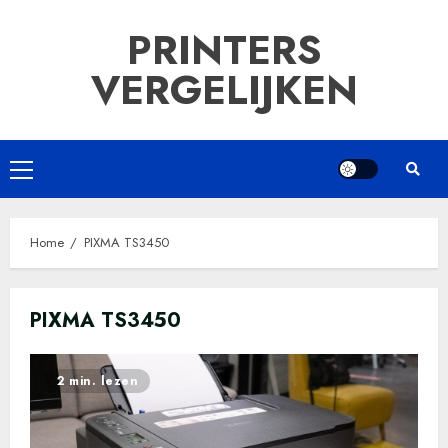
Ga
PRINTERS
naar
de
VERGELIJKEN
inhoud
Primair
menu
Home
PIXMA TS3450
PIXMA TS3450
2 min. lezen