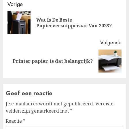
Doorgaan
Vorige
met
Wat Is De Beste
Vo
lezen
Papierversnipperaar Van 2023?
ber
Volgende
Volgende
Printer papier, is dat belangrijk?
bericht:
Geef een reactie
Je e-mailadres wordt niet gepubliceerd.
Vereiste
velden zijn gemarkeerd met
*
Reactie
*