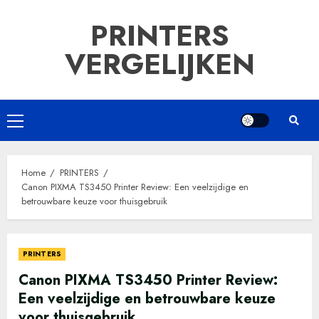
Ga
PRINTERS
naar
de
VERGELIJKEN
inhoud
Primair
menu
Home
PRINTERS
Canon PIXMA TS3450 Printer Review: Een veelzijdige en
betrouwbare keuze voor thuisgebruik
PRINTERS
Canon PIXMA TS3450 Printer Review:
Een veelzijdige en betrouwbare keuze
voor thuisgebruik