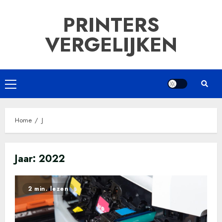
Ga
PRINTERS
naar
de
VERGELIJKEN
inhoud
Primair
menu
Home
J
Jaar:
2022
2 min. lezen