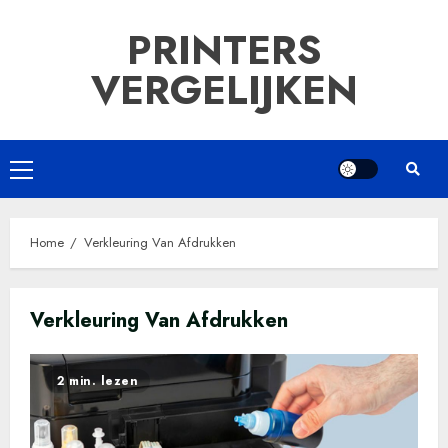
Ga
PRINTERS
naar
de
VERGELIJKEN
inhoud
Primair
menu
Home
Verkleuring Van Afdrukken
Verkleuring Van Afdrukken
2 min. lezen