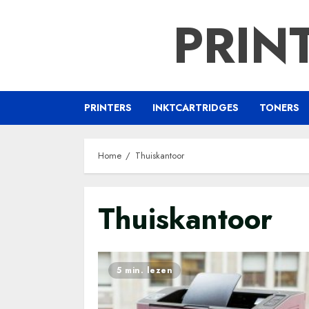
Ga
PRIN
naar
de
inhoud
PRINTERS
INKTCARTRIDGES
TONERS
Home
Thuiskantoor
Thuiskantoor
5 min. lezen