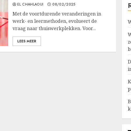
EL CHAHLAOUI
08/02/2025
Met de voortdurende veranderingen in
werk- en leermethoden, evolueert de
W
vraag naar thuiswerkplekken. Voor...
W
LEES MEER
z
b
D
i
K
p
B
k