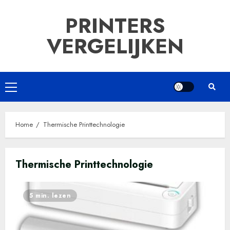
Ga
PRINTERS
naar
de
VERGELIJKEN
inhoud
Primair
menu
Home
Thermische Printtechnologie
Thermische Printtechnologie
5 min. lezen