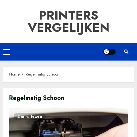
Ga
PRINTERS
naar
de
VERGELIJKEN
inhoud
Primair
menu
Home
Regelmatig Schoon
Regelmatig Schoon
2 min. lezen