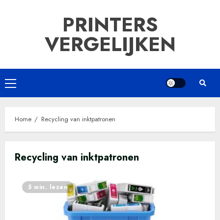
Ga
PRINTERS
naar
de
VERGELIJKEN
inhoud
Primair
menu
Home
Recycling van inktpatronen
Recycling van inktpatronen
5 min. lezen