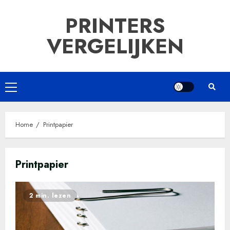
Ga
PRINTERS
naar
de
VERGELIJKEN
inhoud
Primair
menu
Home
Printpapier
Printpapier
2 min. lezen