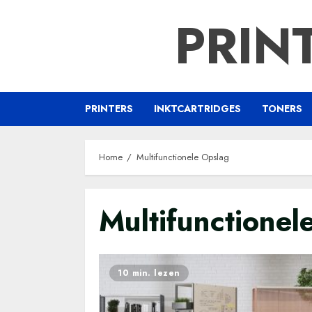
Ga
PRIN
naar
de
inhoud
PRINTERS
INKTCARTRIDGES
TONERS
Home
Multifunctionele Opslag
Multifunctionel
10 min. lezen