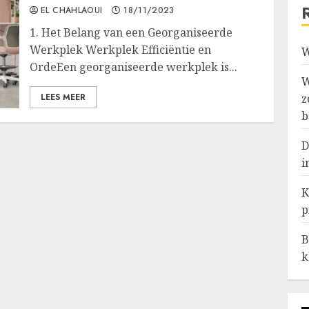
EL CHAHLAOUI
18/11/2023
1. Het Belang van een Georganiseerde
Werkplek Werkplek Efficiëntie en
W
OrdeEen georganiseerde werkplek is...
W
LEES MEER
z
b
D
i
K
p
B
k