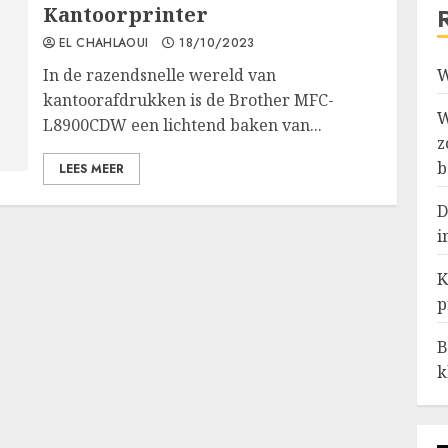
Kantoorprinter
EL CHAHLAOUI
18/10/2023
In de razendsnelle wereld van
W
kantoorafdrukken is de Brother MFC-
W
L8900CDW een lichtend baken van...
z
b
LEES MEER
D
i
K
p
B
k