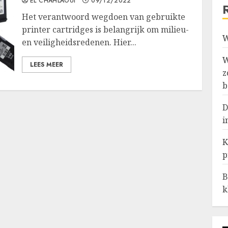
EL CHAHLAOUI
09/12/2022
Het verantwoord wegdoen van gebruikte
printer cartridges is belangrijk om milieu-
W
en veiligheidsredenen. Hier...
W
LEES MEER
z
b
D
i
K
p
B
k