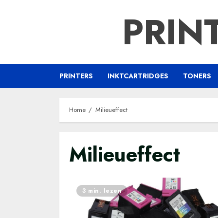
Ga
PRIN
naar
de
inhoud
PRINTERS
INKTCARTRIDGES
TONERS
Home
Milieueffect
Milieueffect
3 min. lezen