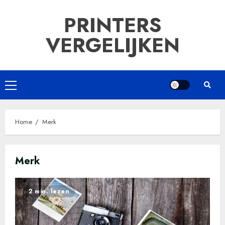
Ga
PRINTERS
naar
de
VERGELIJKEN
inhoud
Primair
menu
Home
Merk
Merk
2 min. lezen