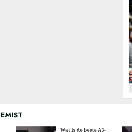
GEMIST
Wat is de beste A3-