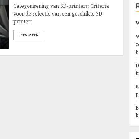
Categorisering van 3D-printers: Criteria
voor de selectie van een geschikte 3D-
printer:
W
LEES MEER
W
z
b
D
i
K
p
B
k