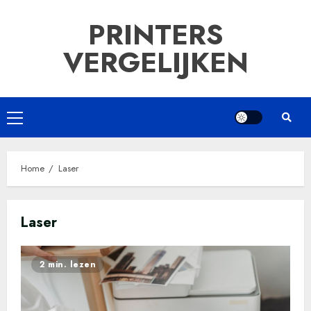
Ga
PRINTERS
naar
de
VERGELIJKEN
inhoud
Primair
menu
Home
Laser
Laser
2 min. lezen