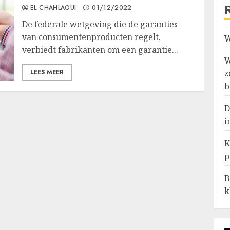
EL CHAHLAOUI
01/12/2022
De federale wetgeving die de garanties
van consumentenproducten regelt,
W
verbiedt fabrikanten om een garantie...
W
LEES MEER
z
b
D
i
K
p
B
k