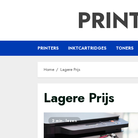
Ga
PRIN
naar
de
inhoud
PRINTERS
INKTCARTRIDGES
TONERS
Home
Lagere Prijs
Lagere Prijs
2 min. lezen