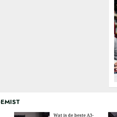
GEMIST
Wat is de beste A3-