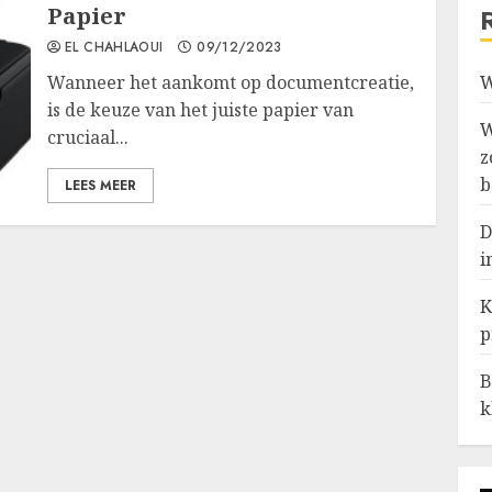
Papier
EL CHAHLAOUI
09/12/2023
Wanneer het aankomt op documentcreatie,
W
is de keuze van het juiste papier van
W
cruciaal...
z
b
LEES MEER
D
i
K
p
B
k