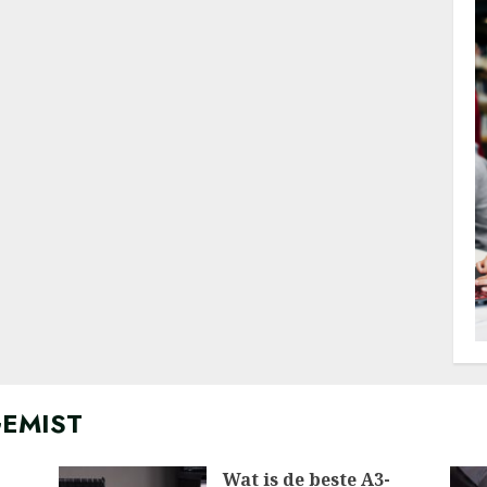
GEMIST
Wat is de beste A3-