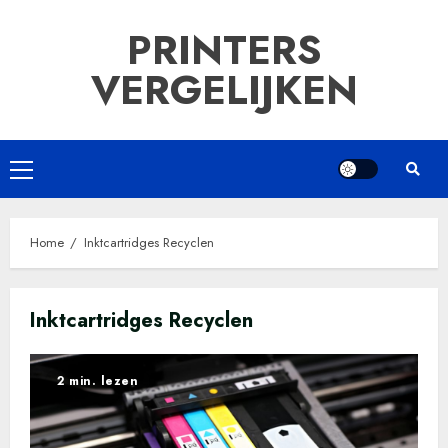
Ga
PRINTERS
naar
de
VERGELIJKEN
inhoud
Primair
menu
Home
Inktcartridges Recyclen
Inktcartridges Recyclen
2 min. lezen