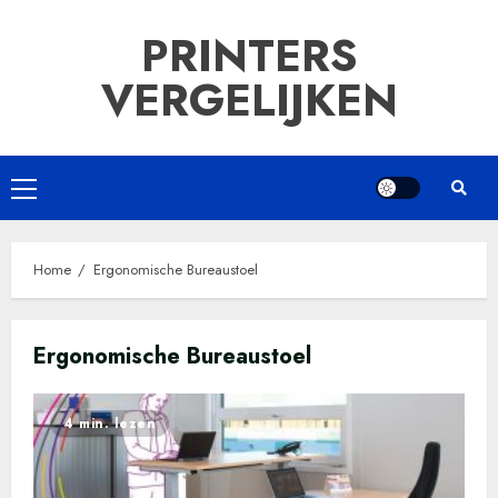
Ga
PRINTERS
naar
de
VERGELIJKEN
inhoud
Primair
menu
Home
Ergonomische Bureaustoel
Ergonomische Bureaustoel
4 min. lezen