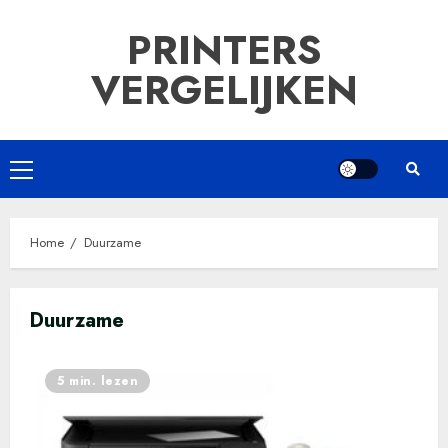
Ga
PRINTERS
naar
de
VERGELIJKEN
inhoud
Primair
menu
Home
Duurzame
Duurzame
5 min. lezen