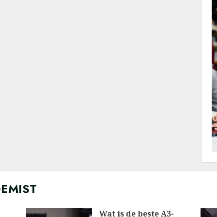
GEMIST
Wat is de beste A3-