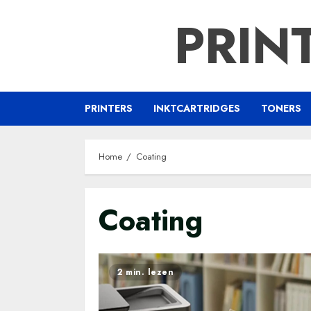
Ga
PRIN
naar
de
inhoud
PRINTERS
INKTCARTRIDGES
TONERS
Home
Coating
Coating
2 min. lezen