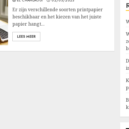
EL CHAHLAOUI
02/03/2023
Er zijn verschillende soorten printpapier
beschikbaar en het kiezen van het juiste
W
papier hangt...
W
LEES MEER
z
b
D
i
K
p
B
k