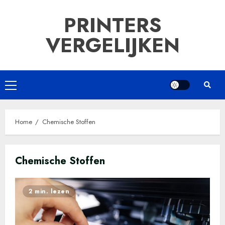
Ga
PRINTERS
naar
de
VERGELIJKEN
inhoud
Primair
menu
Home
Chemische Stoffen
Chemische Stoffen
2 min. lezen