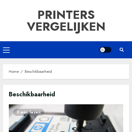
Ga
PRINTERS
naar
de
VERGELIJKEN
inhoud
Primair
menu
Home
Beschikbaarheid
Beschikbaarheid
3 min. lezen