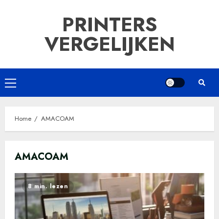
Ga
PRINTERS
naar
de
VERGELIJKEN
inhoud
Primair
menu
Home
AMACOAM
AMACOAM
8 min. lezen