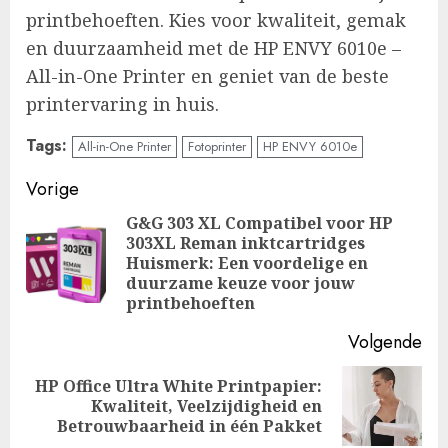
printbehoeften. Kies voor kwaliteit, gemak
en duurzaamheid met de HP ENVY 6010e –
All-in-One Printer en geniet van de beste
printervaring in huis.
Tags:
All-in-One Printer
Fotoprinter
HP ENVY 6010e
Doorgaan
Vorige
met
G&G 303 XL Compatibel voor HP
303XL Reman inktcartridges
Vo
lezen
Huismerk: Een voordelige en
ber
duurzame keuze voor jouw
printbehoeften
Volgende
HP Office Ultra White Printpapier:
Volgende
Kwaliteit, Veelzijdigheid en
bericht:
Betrouwbaarheid in één Pakket