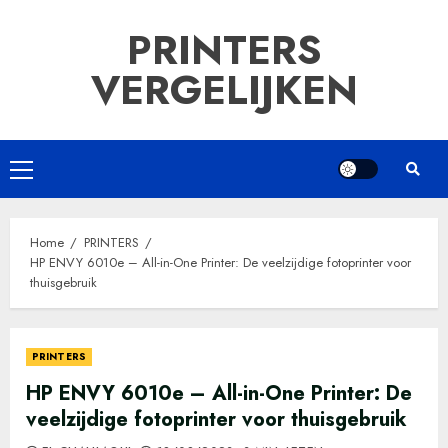
Ga
PRINTERS
naar
de
VERGELIJKEN
inhoud
Primair
menu
Home
PRINTERS
HP ENVY 6010e – All-in-One Printer: De veelzijdige fotoprinter voor
thuisgebruik
PRINTERS
HP ENVY 6010e – All-in-One Printer: De
veelzijdige fotoprinter voor thuisgebruik