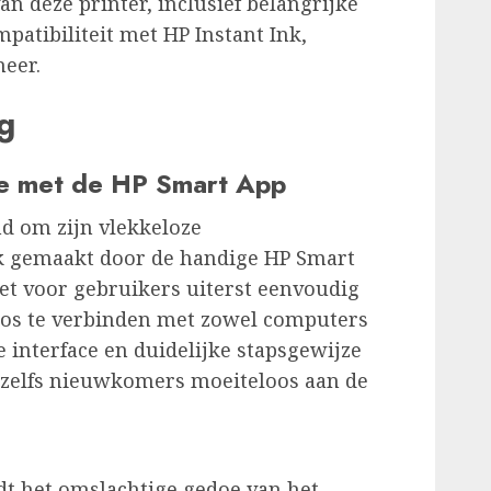
 deze printer, inclusief belangrijke
ompatibiliteit met HP Instant Ink,
eer.
g
tie met de HP Smart App
d om zijn vlekkeloze
jk gemaakt door de handige HP Smart
et voor gebruikers uiterst eenvoudig
oos te verbinden met zowel computers
e interface en duidelijke stapsgewijze
t zelfs nieuwkomers moeiteloos aan de
t het omslachtige gedoe van het