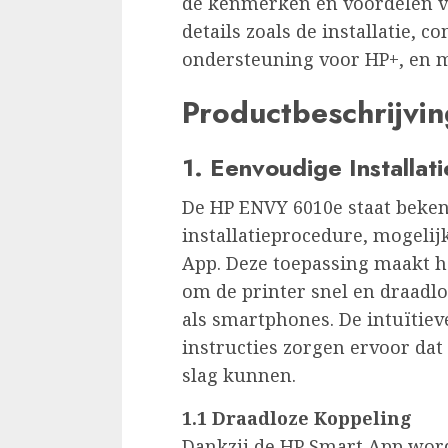
de kenmerken en voordelen van
details zoals de installatie, c
ondersteuning voor HP+, en m
Productbeschrijvin
1. Eenvoudige Installa
De HP ENVY 6010e staat beken
installatieprocedure, mogeli
App. Deze toepassing maakt h
om de printer snel en draadl
als smartphones. De intuïtiev
instructies zorgen ervoor da
slag kunnen.
1.1 Draadloze Koppeling
Dankzij de HP Smart App word