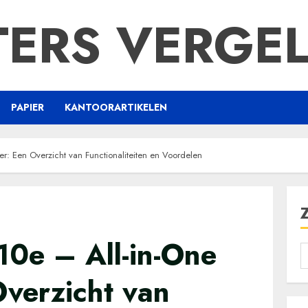
TERS VERGEL
PAPIER
KANTOORARTIKELEN
r: Een Overzicht van Functionaliteiten en Voordelen
0e – All-in-One
Overzicht van