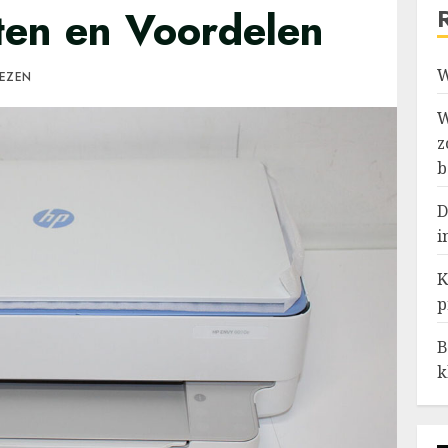
iten en Voordelen
W
LEZEN
W
z
b
D
i
K
p
B
k